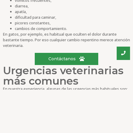
vómitos frecuentes,
diarrea,
apatía,
dificultad para caminar,
picores constantes,
cambios de comportamiento.
En gatos, por ejemplo, es habitual que oculten el dolor durante
bastante tiempo. Por eso cualquier cambio repentino merece atención
veterinaria.
Contáctanos
Urgencias veterinarias
más comunes
En nuestra experiencia, algunas de las urgencias más habituales son:
intoxicaciones,
golpes,
problemas digestivos,
infecciones,
dificultades respiratorias,
heridas,
problemas urinarios.