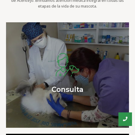
de Acentejo. Brindamos atención médica integral en todas las
etapas de la vida de su mascota.
Tenemos los servicios habituales de una clínica
veterinaria de proximidad:
Visitas de veterinaria general.
Asesoramiento individualizado para el cuidado de tu
mascota.
Medicina preventiva y de diagnóstico precoz.
Pautas vacunales.
Implantación y tramitaciones de microchips y
Consulta
pasaportes.
Tratamientos antiparasitarios.
Asesoramiento dietético-nutricional.