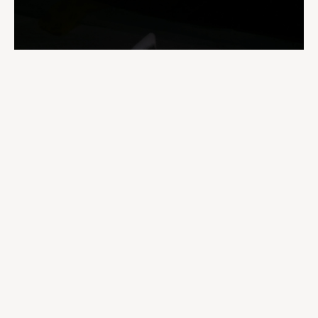
La clínica cuenta con un equipo especializado y
tecnología avanzada para el diagnóstico y tratamiento
de enfermedades congénitas y adquiridas. Trabajamos
en coordinación con el veterinario remitente para
garantizar un seguimiento integral de cada paciente,
ofreciendo atención tanto hospitalaria como
Medicina Interna
ambulatoria para caninos, felinos y animales exóticos.