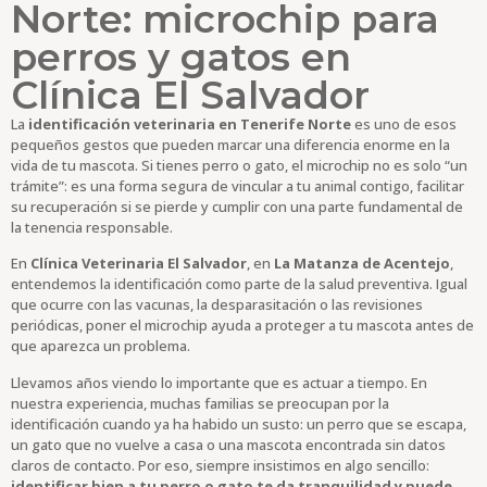
Norte: microchip para
perros y gatos en
Clínica El Salvador
La
identificación veterinaria en Tenerife Norte
es uno de esos
pequeños gestos que pueden marcar una diferencia enorme en la
vida de tu mascota. Si tienes perro o gato, el microchip no es solo “un
trámite”: es una forma segura de vincular a tu animal contigo, facilitar
su recuperación si se pierde y cumplir con una parte fundamental de
la tenencia responsable.
En
Clínica Veterinaria El Salvador
, en
La Matanza de Acentejo
,
entendemos la identificación como parte de la salud preventiva. Igual
que ocurre con las vacunas, la desparasitación o las revisiones
periódicas, poner el microchip ayuda a proteger a tu mascota antes de
que aparezca un problema.
Llevamos años viendo lo importante que es actuar a tiempo. En
nuestra experiencia, muchas familias se preocupan por la
identificación cuando ya ha habido un susto: un perro que se escapa,
un gato que no vuelve a casa o una mascota encontrada sin datos
claros de contacto. Por eso, siempre insistimos en algo sencillo:
identificar bien a tu perro o gato te da tranquilidad y puede